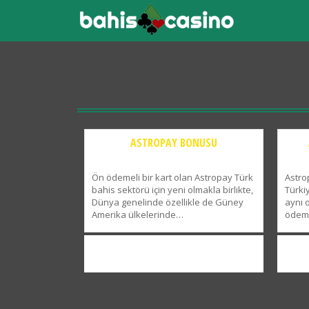
Ağustos 31, 2015
Ağust
ASTROPAY BONUSU
Ön ödemeli bir kart olan Astropay Türk
Astro
bahis sektörü için yeni olmakla birlikte,
Türki
Dünya genelinde özellikle de Güney
aynı 
Amerika ülkelerinde…
ödeme
READ MORE