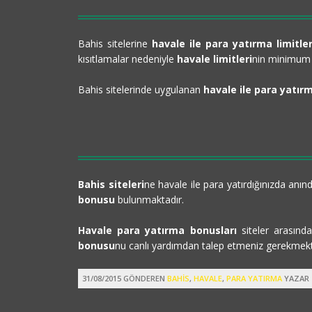
Bahis sitelerine
havale ile para yatırma limitler
kısıtlamalar nedeniyle
havale limitleri
nin minimum r
Bahis sitelerinde uygulanan
havale ile para yatırm
Bahis siteleri
ne havale ile para yatırdığınızda anı
bonusu
bulunmaktadır.
Havale para yatırma bonusları
siteler arasında
bonusu
nu canlı yardımdan talep etmeniz gerekmekt
31/08/2015
GÖNDEREN
BAHIS
,
HAVALE
,
PARA YATIRMA
YAZAR