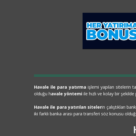
Havale ile para yatırma
işlemi yapılan siteleri
olduğu h
avale yöntemi
ile hızlı ve kolay bir şekilde 
Havale ile para yatırılan siteler
in çalıştıkları ba
iki farklı banka arası para transferi söz konusu old