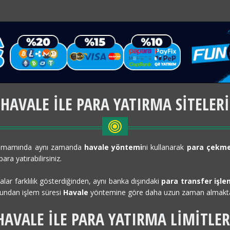
HAVALE ILE PARA YATIRMA SITELERI
n tamamında aynı zamanda
havale yöntemi
ni kullanarak
para çekm
para yatırabilirsiniz.
nkalar farklılık gösterdiğinden, aynı banka dışındaki
para transfer işle
uğundan işlem süresi
Havale
yöntemine göre daha uzun zaman almakta
HAVALE ILE PARA YATIRMA LIMITLER