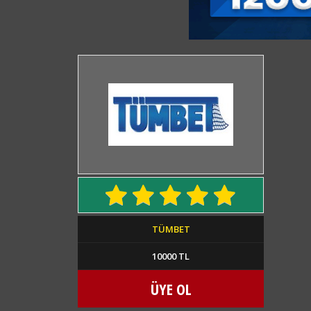
TÜMBET
10000 TL
ÜYE OL