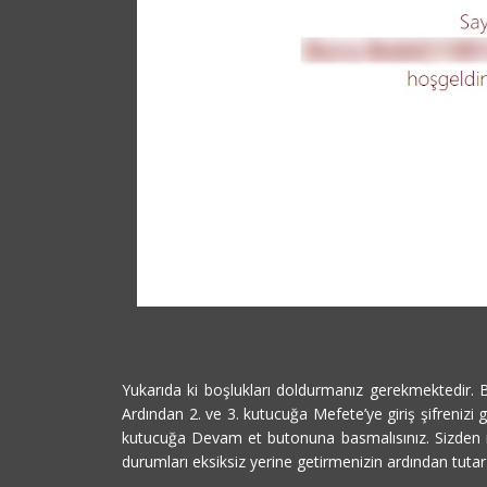
Yukarıda ki boşlukları doldurmanız gerekmektedir. Bo
Ardından 2. ve 3. kutucuğa Mefete’ye giriş şifrenizi g
kutucuğa Devam et butonuna basmalısınız. Sizden ist
durumları eksiksiz yerine getirmenizin ardından tutar 