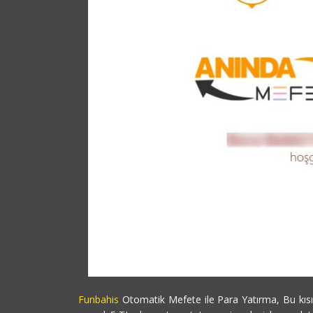
Funbahis
Otomatik Mefete ile Para Yatırma, Bu kısımd