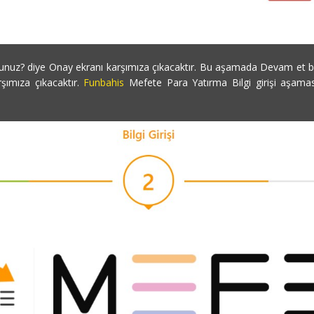
sunuz? diye Onay ekranı karşımıza çıkacaktır. Bu aşamada Devam et 
rşımıza çıkacaktır.
Funbahis
Mefete Para Yatırma Bilgi girişi aşaması