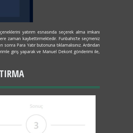
eçeneklerini yatırım esnasında seçerek alma imkanı
lere zaman kaybettirmektedir. Funbahis’te seçmeniz
n sonra Para Yatır butonuna tıklamalısınız. Ardından
erimle giriş yaparak ve Manuel Dekont gönderimi ile,
ATIRMA