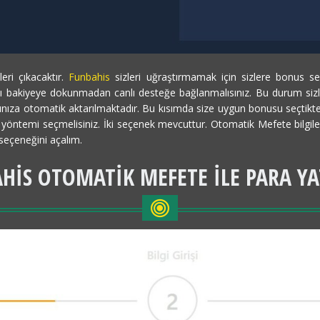
eri çıkacaktır.
Funbahis
sizleri uğraştırmamak için sizlere bonus s
sı bakiyeye dokunmadan canlı desteğe bağlanmalısınız. Bu durum siz
ıza otomatik aktarılmaktadır. Bu kısımda size uygun bonusu seçtikte
iz yöntemi seçmelisiniz. İki seçenek mevcuttur. Otomatik Mefete bilgil
 seçeneğini açalım.
HIS OTOMATIK MEFETE ILE PARA Y