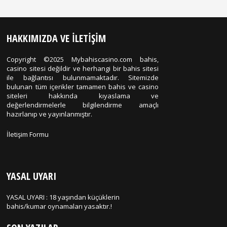
HAKKIMIZDA VE İLETIŞIM
Copyright ©2025 Mybahiscasino.com bahis,
casino sitesi değildir ve herhangi bir bahis sitesi
ile bağlantısı bulunmamaktadır. Sitemizde
bulunan tüm içerikler tamamen bahis ve casino
siteleri hakkında kıyaslama ve
değerlendirmelerle bilgilendirme amaçlı
hazırlanıp ve yayınlanmıştır.
İletişim Formu
YASAL UYARI
YASAL UYARI : 18 yaşından küçüklerin
bahis/kumar oynamaları yasaktır.!