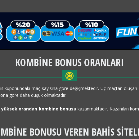
KOMBINE BONUS ORANLARI
is kuponundaki maç sayısına göre değişmektedir. Üç maçtan oluşan
pona göre daha düşük olmaktadır.
k
yüksek orandan kombine bonusu
kazanmaktadır. Kazanılan komb
MBINE BONUSU VEREN BAHIS SITEL