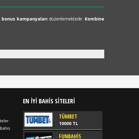
 bonus kampanyaları
düzenlemektedir.
Kombine
EN İYI BAHIS SITELERI
TÜMBET
teler
10000 TL
Bahis
FUNBAHIS