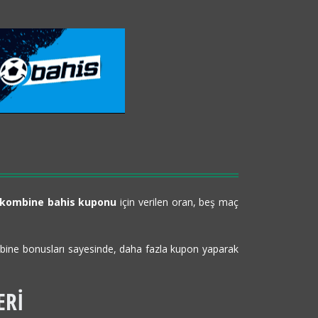
kombine bahis kuponu
için verilen oran, beş maç
ine bonusları sayesinde, daha fazla kupon yaparak
ERI