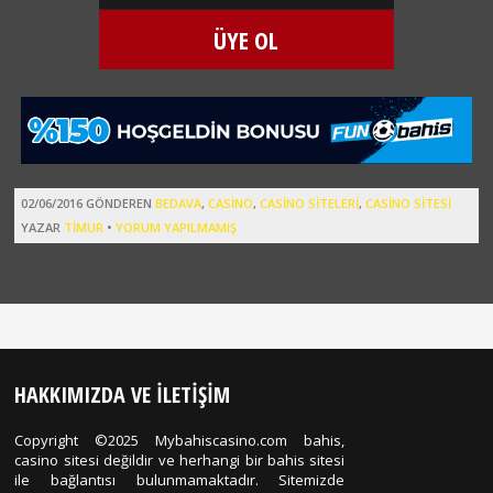
ÜYE OL
02/06/2016
GÖNDEREN
BEDAVA
,
CASINO
,
CASINO SITELERI
,
CASINO SITESI
YAZAR
TIMUR
•
YORUM YAPILMAMIŞ
HAKKIMIZDA VE İLETIŞIM
Copyright ©2025 Mybahiscasino.com bahis,
casino sitesi değildir ve herhangi bir bahis sitesi
ile bağlantısı bulunmamaktadır. Sitemizde