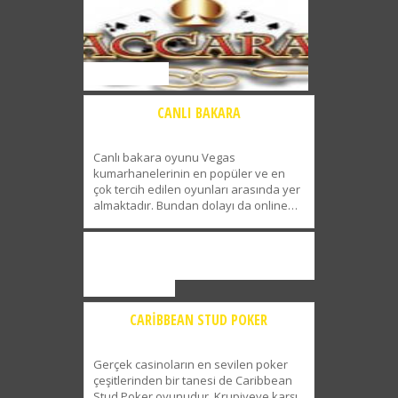
Nisan 3, 2017
CANLI BAKARA
Canlı bakara oyunu Vegas
kumarhanelerinin en popüler ve en
çok tercih edilen oyunları arasında yer
almaktadır. Bundan dolayı da online…
READ MORE
Aralık 31, 2016
CARIBBEAN STUD POKER
Gerçek casinoların en sevilen poker
çeşitlerinden bir tanesi de Caribbean
Stud Poker oyunudur. Krupiyeye karşı