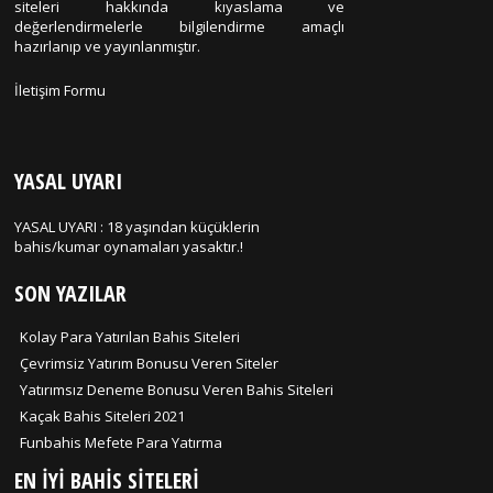
siteleri hakkında kıyaslama ve
değerlendirmelerle bilgilendirme amaçlı
hazırlanıp ve yayınlanmıştır.
İletişim Formu
YASAL UYARI
YASAL UYARI : 18 yaşından küçüklerin
bahis/kumar oynamaları yasaktır.!
SON YAZILAR
Kolay Para Yatırılan Bahis Siteleri
Çevrimsiz Yatırım Bonusu Veren Siteler
Yatırımsız Deneme Bonusu Veren Bahis Siteleri
Kaçak Bahis Siteleri 2021
Funbahis Mefete Para Yatırma
EN İYI BAHIS SITELERI