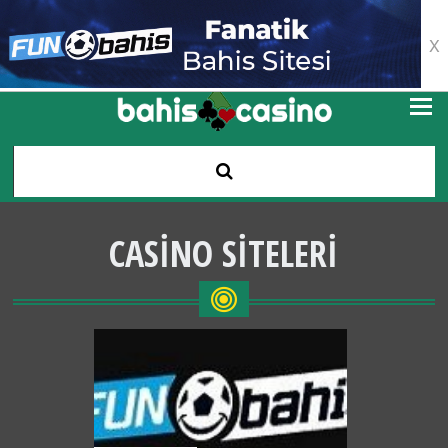
X
CASINO SITELERI