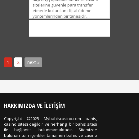
sitelerine güvenle para transfer
etmede kullanılan dijital ödeme
yöntemlerinden bir tanesidir….
READ MORE
1
2
next »
HAKKIMIZDA VE İLETIŞIM
Copyright ©2025 Mybahiscasino.com bahis,
casino sitesi değildir ve herhangi bir bahis sitesi
ile bağlantısı bulunmamaktadır. Sitemizde
bulunan tüm içerikler tamamen bahis ve casino