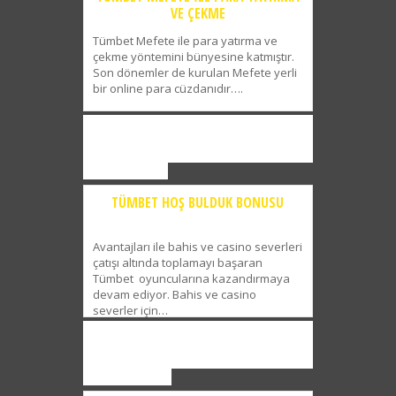
VE ÇEKME
Tümbet Mefete ile para yatırma ve
çekme yöntemini bünyesine katmıştır.
Son dönemler de kurulan Mefete yerli
bir online para cüzdanıdır….
READ MORE
Eylül 20, 2020
TÜMBET HOŞ BULDUK BONUSU
Avantajları ile bahis ve casino severleri
çatışı altında toplamayı başaran
Tümbet oyuncularına kazandırmaya
devam ediyor. Bahis ve casino
severler için…
READ MORE
Ocak 18, 2018