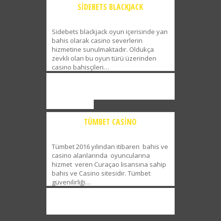
SIDEBETS BLACKJACK
Sidebets blackjack oyun içerisinde yan
bahis olarak casino severlerin
hizmetine sunulmaktadır. Oldukça
zevkli olan bu oyun türü üzerinden
casino bahisçileri…
READ MORE
Eylül 18, 2017
TÜMBET CASINO
Tümbet 2016 yılından itibaren bahis ve
casino alanlarında oyuncularına
hizmet veren Curaçao lisansına sahip
bahis ve Casino sitesidir. Tümbet
güvenilirliği…
READ MORE