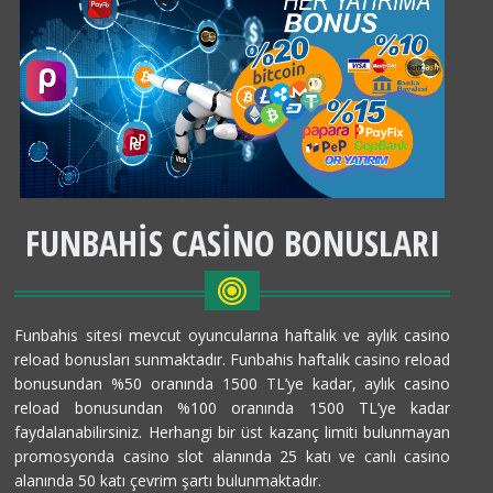
FUNBAHIS CASINO BONUSLARI
Funbahis sitesi mevcut oyuncularına haftalık ve aylık casino
reload bonusları sunmaktadır. Funbahis haftalık casino reload
bonusundan %50 oranında 1500 TL’ye kadar, aylık casino
reload bonusundan %100 oranında 1500 TL’ye kadar
faydalanabilirsiniz. Herhangi bir üst kazanç limiti bulunmayan
promosyonda casino slot alanında 25 katı ve canlı casino
alanında 50 katı çevrim şartı bulunmaktadır.