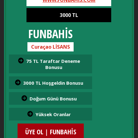
WWW.FUNBAHIS.COM
3000 TL
FUNBAHIS
Curaçao LİSANS
75 TL Taraftar Deneme
Bonusu
3000 TL Hoşgeldin Bonusu
Doğum Günü Bonusu
Yüksek Oranlar
ÜYE OL | FUNBAHIS