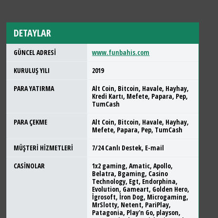
DETAYLAR
GÜNCEL ADRESİ
www.funbahis.com
KURULUŞ YILI
2019
PARA YATIRMA
Alt Coin, Bitcoin, Havale, Hayhay,
Kredi Kartı, Mefete, Papara, Pep,
TumCash
PARA ÇEKME
Alt Coin, Bitcoin, Havale, Hayhay,
Mefete, Papara, Pep, TumCash
MÜŞTERİ HİZMETLERİ
7/24 Canlı Destek, E-mail
CASİNOLAR
1x2 gaming, Amatic, Apollo,
Belatra, Bgaming, Casino
Technology, Egt, Endorphina,
Evolution, Gameart, Golden Hero,
İgrosoft, İron Dog, Microgaming,
MrSlotty, Netent, PariPlay,
Patagonia, Play'n Go, playson,