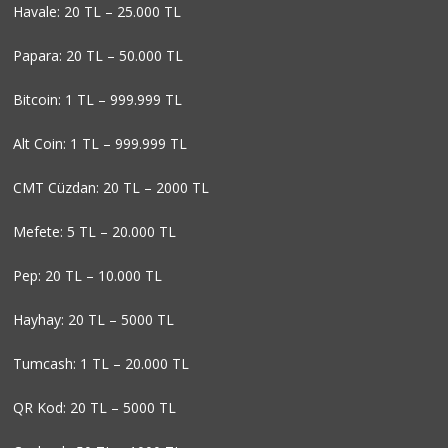
Havale: 20 TL – 25.000 TL
Papara: 20 TL – 50.000 TL
Bitcoin: 1 TL – 999.999 TL
Alt Coin: 1 TL – 999.999 TL
CMT Cüzdan: 20 TL – 2000 TL
Mefete: 5 TL – 20.000 TL
Pep: 20 TL – 10.000 TL
Hayhay: 20 TL – 5000 TL
Tumcash: 1 TL – 20.000 TL
QR Kod: 20 TL – 5000 TL