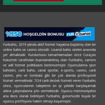
Funbahis, 2019 yılında aktif hizmet hayatına başlamış olan bir
online bahis ve casino sitesidir. Lisanslı bahis siteleri arasında
yer almaktadır. Kurulumunu tamamlamadan önce Curaçao
hükümeti tarafından lisanslandırılmış olan FunBahis, samimi
ve adil hizmet politikasını benimsemiştir. Oyuncularına spor
bahisleri, canlı bahis, sanal sporlar, e-sports, casino, canlı
casino, jetx ve tombala gibi bir çok alanda profesyonel
hizmet vermektedir. 7/24 canlı destek hizmeti veren Funbahis
sitesi, oyuncularının taleplerini en iyi şekilde karşılaşamak
adına çalışmalarına yön vermektedir. Oyuncu memnuniyetini
ana ilkesi olarak belirleyen Funbahis; günümüzde büyük bir
oyuncu pörtföyüne hakim olmayı başarmıştır.