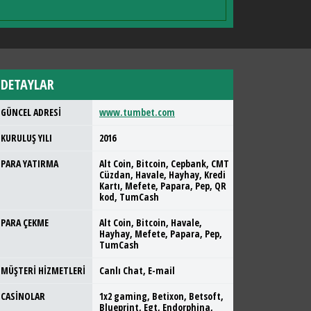
DETAYLAR
GÜNCEL ADRESİ
www.tumbet.com
KURULUŞ YILI
2016
PARA YATIRMA
Alt Coin, Bitcoin, Cepbank, CMT
Cüzdan, Havale, Hayhay, Kredi
Kartı, Mefete, Papara, Pep, QR
kod, TumCash
PARA ÇEKME
Alt Coin, Bitcoin, Havale,
Hayhay, Mefete, Papara, Pep,
TumCash
MÜŞTERİ HİZMETLERİ
Canlı Chat, E-mail
CASİNOLAR
1x2 gaming, Betixon, Betsoft,
Blueprint, Egt, Endorphina,