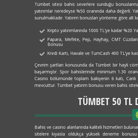
Tümbet sitesi bahis severlere sunduğu bonuslarına 
yatırımlar neredeyse %50 oranında daha değerli. Ya
sunulmaktadır. Yatırım bonusları yönteme göre alt kı
Kripto yatırımlarında 1000 TL’ye kadar %20 Y
Papara, Mefete, Pep, Hayhay, CMT Cüzdan
Bonusu
Kredi Kartı, Havale ve TumCash 400 TL’ye ka
Çevrim şartları konusunda da Tümbet bir hayli cöm
başarmıştır. Spor bahislerinde minimum 1.30 oran
Casino bölümünde toplam bakiyenin 6 katı, Canlı 
mevcuttur. Tümbet yatırım bonusu veren bahis siteleri
TÜMBET 50 TL
Bahis ve casino alanlarında kaliteli hizmetleri bulun
sitelere kıyasla oldukça yüksek deneme bon