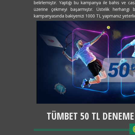
belirlemiştir. Yaptığı bu kampanya ile bahis ve ca
üzerine çekmeyi başarmıştır. Üstelik herhang
kampanyasında bakiyenizi 1000 TL yapmanız yeterlid
TÜMBET 50 TL DENEME 