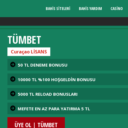
BAHIS SITELERI
BAHIS YARDIM
CASINO
TÜMBET
Curaçao LİSANS
50 TL DENEME BONUSU
10000 TL %100 HOŞGELDİN BONUSU
5000 TL RELOAD BONUSLARI
MEFETE EN AZ PARA YATIRMA 5 TL
ÜYE OL | TÜMBET